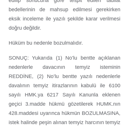
edilip sonucuna göre tespit edilen tadilat
bedellerinin de mahsup edilmesi gerekirken
eksik inceleme ile yazılı şekilde karar verilmesi
doğru değildir.
Hüküm bu nedenle bozulmalıdır.
SONUÇ: Yukarıda (1) No’lu bentte açıklanan
nedenlerle davacının temyiz isteminin
REDDİNE, (2) No’lu bentte yazılı nedenlerle
davalının temyiz itirazlarının kabulü ile 6100
sayılı HMK.ya 6217 Sayılı Kanunla eklenen
geçici 3.madde hükmü gözetilerek HUMK.nın
428.maddesi uyarınca hükmün BOZULMASINA,
istek halinde peşin alınan temyiz harcının temyiz