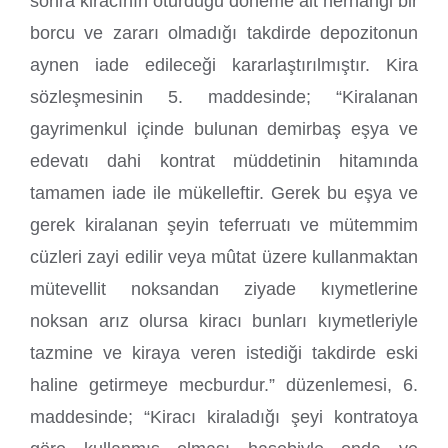
sonra kiracının oturduğu döneme ait herhangi bir
borcu ve zararı olmadığı takdirde depozitonun
aynen iade edileceği kararlaştırılmıştır. Kira
sözleşmesinin 5. maddesinde; “Kiralanan
gayrimenkul içinde bulunan demirbaş eşya ve
edevatı dahi kontrat müddetinin hitamında
tamamen iade ile mükelleftir. Gerek bu eşya ve
gerek kiralanan şeyin teferruatı ve mütemmim
cüzleri zayi edilir veya mûtat üzere kullanmaktan
mütevellit noksandan ziyade kıymetlerine
noksan arız olursa kiracı bunları kıymetleriyle
tazmine ve kiraya veren istediği takdirde eski
haline getirmeye mecburdur.” düzenlemesi, 6.
maddesinde; “Kiracı kiraladığı şeyi kontratoya