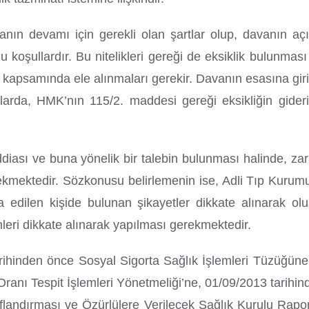
anın devamı için gerekli olan şartlar olup, davanın a
nlu koşullardır. Bu nitelikleri gereği de eksiklik bulunma
apsamında ele alınmaları gerekir. Davanın esasına girilm
da, HMK’nın 115/2. maddesi gereği eksikliğin gideril
diası ve buna yönelik bir talebin bulunması halinde, za
ekmektedir. Sözkonusu belirlemenin ise, Adli Tıp Kurumu İ
a edilen kişide bulunan şikayetler dikkate alınarak olu
leri dikkate alınarak yapılması gerekmektedir.
arihinden önce Sosyal Sigorta Sağlık İşlemleri Tüzüğüne,
 Tespit İşlemleri Yönetmeliği’ne, 01/09/2013 tarihinden
flandırması ve Özürlülere Verilecek Sağlık Kurulu Rapo