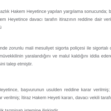
mazlık Hakem Heyetince yapılan yargılama sonucunda; baş
kem Heyetince davacı tarafın itirazının reddine dair ver
ü
de zorunlu mali mesuliyet sigorta poliçesi ile sigortalı
vekkilinin yaralandığını ve malul kaldığını iddia ederek
ni talep etmiştir.
etince, başvurunun usulden reddine karar verilmiş;
ar verilmiş; İtiraz Hakem Heyeti kararı, davacı vekili taraf
k tazminatı istemine ilişkindir.