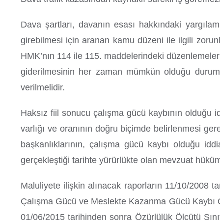
Dava şartları, davanın esası hakkındaki yargılam
girebilmesi için aranan kamu düzeni ile ilgili zoru
HMK’nın 114 ile 115. maddelerindeki düzenlemeler k
giderilmesinin her zaman mümkün olduğu durumlar
verilmelidir.
Haksız fiil sonucu çalışma gücü kaybının olduğu id
varlığı ve oranının doğru biçimde belirlenmesi ger
başkanlıklarının, çalışma gücü kaybı olduğu iddi
gerçekleştiği tarihte yürürlükte olan mevzuat hüküm
Maluliyete ilişkin alınacak raporların 11/10/2008 t
Çalışma Gücü ve Meslekte Kazanma Gücü Kaybı Oranı
01/06/2015 tarihinden sonra Özürlülük Ölçütü Sını