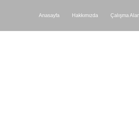
Anasayfa
Hakkımızda
Çalışma Alan
 MUHAKEMELERİ 
TAHKİM