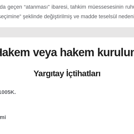
a geçen “atanması” ibaresi, tahkim müessesesinin ruhuna 
eçimine” şeklinde değiştirilmiş ve madde teselsül nedeni
kem veya hakem kurulunca
Yargıtay İçtihatları
11005K.
imi