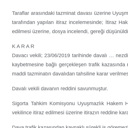
Taraflar arasındaki tazminat davası üzerine Uyuş
tarafından yapılan itiraz incelemesinde; İtiraz Ha
edilmesi üzerine, dosya incelendi, gereği düşünüld
K A R A R
Davacı vekili; 23/06/2019 tarihinde davalı … nezdin
kaybetmesine bağlı gerçekleşen trafik kazasında mü
maddi tazminatın davalıdan tahsiline karar verilmesi
Davalı vekili davanın reddini savunmuştur.
Sigorta Tahkim Komisyonu Uyuşmazlık Hakem Hey
vekilince itiraz edilmesi üzerine itirazın reddine kar
Dava trafik kazasından kaynaklı sürekli iş göremezli