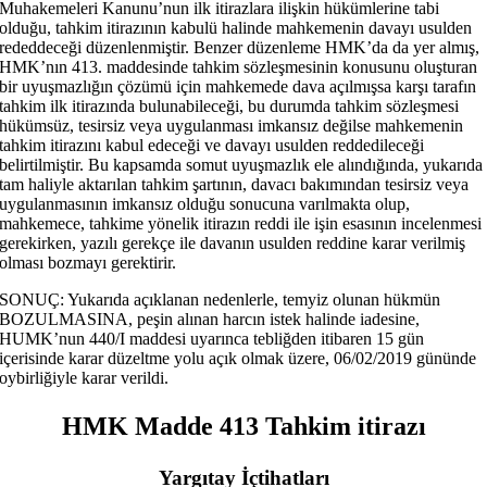
Muhakemeleri Kanunu’nun ilk itirazlara ilişkin hükümlerine tabi
olduğu, tahkim itirazının kabulü halinde mahkemenin davayı usulden
rededdeceği düzenlenmiştir. Benzer düzenleme HMK’da da yer almış,
HMK’nın 413. maddesinde tahkim sözleşmesinin konusunu oluşturan
bir uyuşmazlığın çözümü için mahkemede dava açılmışsa karşı tarafın
tahkim ilk itirazında bulunabileceği, bu durumda tahkim sözleşmesi
hükümsüz, tesirsiz veya uygulanması imkansız değilse mahkemenin
tahkim itirazını kabul edeceği ve davayı usulden reddedileceği
belirtilmiştir. Bu kapsamda somut uyuşmazlık ele alındığında, yukarıda
tam haliyle aktarılan tahkim şartının, davacı bakımından tesirsiz veya
uygulanmasının imkansız olduğu sonucuna varılmakta olup,
mahkemece, tahkime yönelik itirazın reddi ile işin esasının incelenmesi
gerekirken, yazılı gerekçe ile davanın usulden reddine karar verilmiş
olması bozmayı gerektirir.
SONUÇ: Yukarıda açıklanan nedenlerle, temyiz olunan hükmün
BOZULMASINA, peşin alınan harcın istek halinde iadesine,
HUMK’nun 440/I maddesi uyarınca tebliğden itibaren 15 gün
içerisinde karar düzeltme yolu açık olmak üzere, 06/02/2019 gününde
oybirliğiyle karar verildi.
HMK Madde 413 Tahkim itirazı
Yargıtay İçtihatları