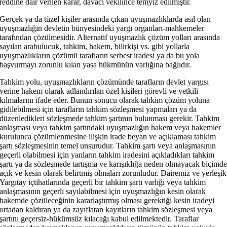
reddine dair verilen karar, davacı vekilince temyiz edilmiştir.
Gerçek ya da tüzel kişiler arasında çıkan uyuşmazlıklarda asıl olan
uyuşmazlığın devletin bünyesindeki yargı organları-mahkemeler
tarafından çözülmesidir. Alternatif uyuşmazlık çözüm yolları arasında
sayılan arabulucuk, tahkim, hakem, bilirkişi vs. gibi yollarla
uyuşmazlıkların çözümü tarafların serbest iradesi ya da bu yola
başvurmayı zorunlu kılan yasa hükmünün varlığına bağlıdır.
Tahkim yolu, uyuşmazlıkların çözümünde tarafların devlet yargısı
yerine hakem olarak adlandırılan özel kişileri görevli ve yetkili
kılmalarını ifade eder. Bunun sonucu olarak tahkim çözüm yoluna
gidilebilmesi için tarafların tahkim sözleşmesi yapmaları ya da
düzenledikleri sözleşmede tahkim şartının bulunması gerekir. Tahkim
anlaşması veya tahkim şartındaki uyuşmazlığın hakem veya hakemler
kurulunca çözümlenmesine ilişkin irade beyan ve açıklaması tahkim
şartı sözleşmesinin temel unsurudur. Tahkim şartı veya anlaşmasının
geçerli olabilmesi için yanların tahkim iradesini açıkladıkları tahkim
şartı ya da sözleşmede tartışma ve karışıklığa neden olmayacak biçimd
açık ve kesin olarak belirtmiş olmaları zorunludur. Dairemiz ve yerleşik
Yargıtay içtihatlarında geçerli bir tahkim şartı varlığı veya tahkim
anlaşmasının geçerli sayılabilmesi için uyuşmazlığın kesin olarak
hakemde çözüleceğinin kararlaştırmış olması gerektiği kesin iradeyi
ortadan kaldıran ya da zayıflatan kayıtların tahkim sözleşmesi veya
şartını geçersiz-hükümsüz kılacağı kabul edilmektedir. Taraflar