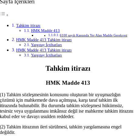
Sayfa İçerikleri
Tahkim itirazı
HMK Madde 413
6100 sayılı Kanunda Yer Alan Madde Gerekçesi
HMK Madde 413 Tahkim itirazı
Yargıtay İçtihatları
HMK Madde 413 Tahkim itirazı
Yargıtay İçtihatları
Tahkim itirazı
HMK Madde 413
(1) Tahkim sözleşmesinin konusunu oluşturan bir uyuşmazlığın
çözümü için mahkemede dava açılmışsa, karşı taraf tahkim ilk
itirazında bulunabilir. Bu durumda tahkim sözleşmesi hükümsüz,
tesirsiz veya uygulanması imkânsız değil ise mahkeme tahkim itirazını
kabul eder ve davayı usulden reddeder.
(2) Tahkim itirazının ileri sürülmesi, tahkim yargılamasına engel
değildir.