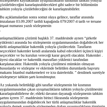
sözleşmeden kaynaklanan uyuşmazlıkların tümünün tahkim yoluyla
çözülebileceğini kararlaştırabilecekleri gibi sadece bir bölümünün
tahkim yoluyla çözülebileceğini de kararlaştırabilirler.
Bu açıklamalardan sonra somut olaya gelince, taraflar arasında
imzalanan 03.09.2007 tarihli kapağında 079/2007-4 tarih ve tersane
inşaat numarası yazılı sözleşmenin
.
anlaşmazlıkların çözümü başlıklı 37. maddesinde aynen “şirketle
yüklenici arasında bu sözleşmenin uygulanmasından doğabilecek her
türlü anlaşmazlıklar hakemlik yoluyla çözülecektir. Tarafların
seçecekleri hakemler kendi aralarında kabul edecekleri üçüncü kişiyi
seçecekler ve bu kurulun vereceği karar geçerli olacaktır. Hakemler .
üyesi olacaklar ve hakemlik masrafları yüklenici tarafından
karşılanacaktır. Hakemlik yoluyla çözülmesi mümkün olmayan
hususlarda ve sözleşme ve eklerinde belirtilen durumlarda başvuru
makamı İstanbul mahkemeleri ve icra daireleridir. ” denilmek suretiyle
sözleşmeye tahkim şartı konulmuştur.
Az yukarıda belirtildiği gibi taraflar sözleşmenin bir kısmının
uygulanmasından çıkan uyuşmazlıkların tahkim yoluyla çözülmesini
kararlaştırabilirlerse de; eldeki davanın dayanağı sözleşmenin tahkim
şartını içeren 37. maddesinin birinci fıkrasında sözleşmenin
uygulanmasından doğabilecek her türlü anlaşmazlıklar hakemlik
yoluyla demek suretiyle sözleşmeden doğan uyuşmazlıkların tümünün