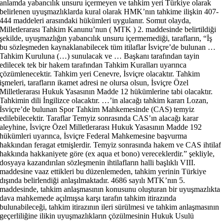
anlamda yabancılık unsuru içermeyen ve tahkim yeri Türkiye olarak
belirlenen uyuşmazlıklarda kural olarak HMK’nın tahkime ilişkin 407-
444 maddeleri arasındaki hükümleri uygulanır. Somut olayda,
Milletlerarası Tahkim Kanunu’nun ( MTK ) 2. maddesinde belirtildiği
şekilde, uyuşmazlığın yabancılık unsuru içermemediği, tarafların, “İş
bu sözleşmeden kaynaklanabilecek tüm itilaflar İsviçre’de bulunan …
Tahkim Kuruluna (…) sunulacak ve … Başkanı tarafından tayin
edilecek tek bir hakem tarafından Tahkim Kuralları uyarınca
çözümlenecektir. Tahkim yeri Cenevre, İsviçre olacaktır. Tahkim
işmeleri, tarafların ikamet adresi ne olursa olsun, İsviçre Özel
Milletlerarası Hukuk Yasasının Madde 12 hükümlerine tabi olacaktır.
Tahkimin dili İngilizce olacaktır. …’in alacağı tahkim kararı Lozan,
İsviçre’de bulunan Spor Tahkim Mahkemesinde (CAS) temyiz
edilebilecektir. Taraflar Temyiz sonrasında CAS’ın alacağı karar
aleyhine, İsviçre Özel Milletlerarası Hukuk Yasasının Madde 192
hükümleri uyarınca, İsviçre Federal Mahkemesine başvurma
hakkından feragat etmişlerdir. Temyiz sonrasında hakem ve CAS ihtila
hakkında hakkaniyete göre (ex aqua et bono) vereceklerdir.” şekliyle,
dosyaya kazandırılan sözleşmenin ihtilafların halli başlıklı VIII.
maddesine vaaz ettikleri bu düzenlemeden, tahkim yerinin Türkiye
dışında belirlendiği anlaşılmaktadır. 4686 sayılı MTK’nın 5.
maddesinde, tahkim anlaşmasının konusunu oluşturan bir uyuşmazlıkta
dava mahkemede açılmışsa karşı tarafın tahkim itirazında
bulunabileceği, tahkim itirazının ileri sürülmesi ve tahkim anlaşmasının
geçerliliğine ilikin uyuşmazlıkların çözülmesinin Hukuk Usulü