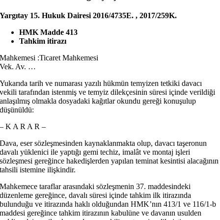
Yargıtay 15. Hukuk Dairesi 2016/4735E. , 2017/259K.
HMK Madde 413
Tahkim itirazı
Mahkemesi :Ticaret Mahkemesi
Vek. Av. …
Yukarıda tarih ve numarası yazılı hükmün temyizen tetkiki davacı
vekili tarafından istenmiş ve temyiz dilekçesinin süresi içinde verildiği
anlaşılmış olmakla dosyadaki kağıtlar okundu gereği konuşulup
düşünüldü:
– K A R A R –
Dava, eser sözleşmesinden kaynaklanmakta olup, davacı taşeronun
davalı yüklenici ile yaptığı gemi techiz, imalât ve montaj işleri
sözleşmesi gereğince hakedişlerden yapılan teminat kesintisi alacağının
tahsili istemine ilişkindir.
Mahkemece taraflar arasındaki sözleşmenin 37. maddesindeki
düzenleme gereğince, davalı süresi içinde tahkim ilk itirazında
bulunduğu ve itirazında haklı olduğundan HMK’nın 413/1 ve 116/1-b
maddesi gereğince tahkim itirazının kabulüne ve davanın usulden