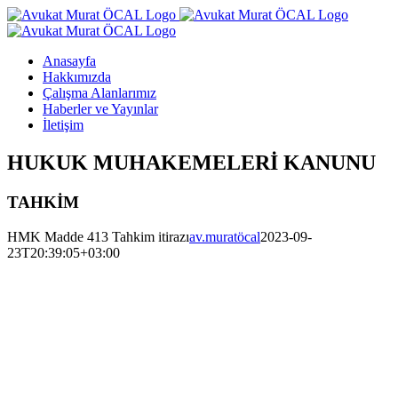
Skip
to
content
Anasayfa
Hakkımızda
Çalışma Alanlarımız
Haberler ve Yayınlar
İletişim
HUKUK MUHAKEMELERİ KANUNU
TAHKİM
HMK Madde 413 Tahkim itirazı
av.muratöcal
2023-09-
23T20:39:05+03:00