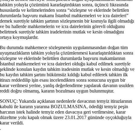
tahkim yoluyla çözümünü kararlaştırdıktan sonra, üçüncü fıkrasında
hususlarda ve kelimelerinden sonra “sözleşme ve eklerinde belirtilen
durumlarda başvuru makamı İstanbul mahkemeleri ve icra daireleri”
demek suretiyle tahkim şartının sözleşmenin bir kısmıyla ilgili olmadığı
ve bu hallerde mahkemelerin ve icra dairelerinin görevli olduğunu
belirtmek suretiyle tahkim iradelerinin mutlak ve kesin olmadığını
ortaya koymuşlardır.
Bu durumda mahkemece sözleşmenin uygulanmasından doğan tüm
uyuşmazlıkların tahkim yoluyla çözümlenmesi kararlaştırıldıktan sonra
sözleşme ve eklerinde belirtilen durumlarda başvuru makamlarının
İstanbul mahkemeleri ve icra daireleri olduğu kabul edilmek suretiyle
şeklinde konulan kaydın tahkim iradesinin mutlak ve kesin olmadığı ve
bu kaydın tahkim şartını hükümsüz kıldığı kabul edilerek tahkim ilk
itirazı reddedilip işin esası incelendikten sonra sonucuna uygun bir
karar verilmesi yerine, yanlış değerlendirme yapılarak davanın usulden
reddi doğru olmamış, kararın bozulması uygun bulunmuştur.
SONUÇ: Yukarıda açıklanan nedenlerle davacının temyiz itirazlarının
kabulü ile kararın yararına BOZULMASINA, ödediği temyiz peşin
harcının istek halinde temyiz eden davacıya geri verilmesine, karar
düzeltme yolu kapalı olmak üzere 23.01.2017 gününde oyçokluğuyla
karar verildi.
.