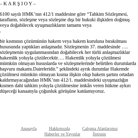
– K A R Ş I O Y –
6100 sayılı HMK’nın 412/1 maddesine göre “Tahkim Sözleşmesi,
tarafların, sözleşme veya sözleşme dışı bir hukuki ilişkiden doğmuş
veya doğabilecek uyuşmazlıkların tamamı veya
.
bir kısmının çözümünün hakem veya hakem kuruluna bırakılması
hususunda yaptıkları anlaşmadır. Sözleşmenin 37. maddesinde ….
sözleşmenin uygulanmasından doğabilecek her türlü anlaşmazlıklar
hakemlik yoluyla çözülecektir…. Hakemlik yoluyla çözülmesi
mümkün olmayan hususlarda ve sözleşmelerinde belirtilen durumlarda
başvuru makamı.Daireleridir.” şeklindeki ayrık durumlar Hakemde
çözülmesi mümkün olmayan kısma ilişkin olup hakem şartını ortadan
kaldırmayacağından HMK’nın 412/1. maddesindeki uyuşmazlığın
kısmen dahi tahkim yoluyla çözülmesine imkân veren hükme aykırı
düşeceği kanaatıyla çoğunluk görüşüne katılamıyoruz.
Anasayfa
Hakkımızda
Çalışma Alanlarımız
Haberler ve Yayınlar
İletişim