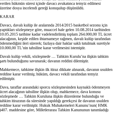
verilen hükmün süresi içinde davacı avukatınca temyiz edilmesi
üzerine dosya incelendi gereği konuşulup düşünüldü.
KARAR
Davacı, davalı kulüp ile aralarında 2014/2015 basketbol sezonu için
yaptıkları sözleşmeye göre, muaccel hale gelen 10.08.2014 tarihinden
10.05.2015 tarihine kadar vadelendirilmiş toplam 264.000,00 TL ücret
alacağının, keşide edilen ihtarnameye rağmen, davalı kulüp tarafından
ödenmediğini ileri sürerek; fazlaya dair haklar saklı tutulmak suretiyle
10.000,00 TL’nin tahsiline karar verilmesini istemiştir.
Davalı kulüp vekili, sözleşmede … Tahkim Kurulu’na ilişkin tahkim
şartı bulunduğunu savunarak; davanın reddini dilemiştir.
Mahkemece, tahkime ilişkin ilk itiraz dikkate alınarak, davanın usulden
reddine karar verilmiş; hüküm, davacı vekili tarafından temyiz
edilmiştir.
Dava, taraflar arasındaki sporcu sözleşmesinden kaynaklı ödenmeyen
ücret alacağının tahsiline ilişkin olup, mahkemece, dava konusu
sözleşmede … Tahkim Kuruluna ilişkin düzenleme bulunduğu ve
tahkim itirazının da süresinde yapıldığı gerekçesi ile davanın usulden
reddine karar verilmiştir. Hukuk Muhakemeleri Kanunu’nun( HMK
)407. maddesine göre, Milletlerarası Tahkim Kanununun tanımladığı