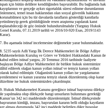
ispatı için bütün delillere kendiliğinden başvurabilir. Bu bağlamda hak
kayıplarının ve gerçeğe aykırı sigortalılık süresi edinme durumlarının
önlenmesi, temel insan haklarından olan sosyal güvenlik hakkının
korunabilmesi için bu tür davalarda tarafların gösterdiği kanıtlarla
yetinilmeyip gerek görüldüğünde resen araştırma yapılarak kanıt
toplanabileceği de göz önünde bulundurulmalıdır (Yargıtay Hukuk
Genel Kurulu, 07.11.2019 tarihli ve 2016/10-920 Esas, 2019/1143
Karar).
7. Bu aşamada istinaf incelemesine değinmekte yarar bulunmaktadır.
8. 5235 sayılı Adli Yargı İlk Derece Mahkemeleri ile Bölge Adliye
Mahkemelerinin Kuruluş ve Görev ve Yetkileri Hakkındaki Kanun ile
kabul edilen istinaf yargısı, 20 Temmuz 2016 tarihinde faaliyete
başlayan Bölge Adliye Mahkemeleri ile birlikte hukuk sistemimize
dâhil edilerek olağan kanun yolları istinaf ve temyiz kanun yolları
olarak kabul edilmiştir. Olağanüstü kanun yolları ise yargılamanın
yenilenmesi ve kanun yararına temyiz olarak düzenlenmiş olup karar
düzeltme ise hukuk sistemimizden çıkarılmıştır.
9. Hukuk Muhakemeleri Kanunu gereğince istinaf başvurusu dilekçe
ile yapılmakta olup dilekçede hangi unsurların bulunması gerektiği
Kanun’un 342 nci maddesinde düzenlenmiştir. İstinaf dilekçesinde
başvuranın kimliği, imzası, başvurulan kararın belli olduğu kayıtların
yer alması durumunda 342 inci maddede belirtilen diğer hususlar