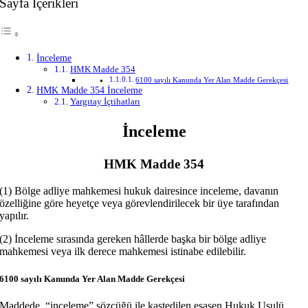
Sayfa İçerikleri
İnceleme
HMK Madde 354
6100 sayılı Kanunda Yer Alan Madde Gerekçesi
HMK Madde 354 İnceleme
Yargıtay İçtihatları
İnceleme
HMK Madde 354
(1) Bölge adliye mahkemesi hukuk dairesince inceleme, davanın
özelliğine göre heyetçe veya görevlendirilecek bir üye tarafından
yapılır.
(2) İnceleme sırasında gereken hâllerde başka bir bölge adliye
mahkemesi veya ilk derece mahkemesi istinabe edilebilir.
6100 sayılı Kanunda Yer Alan Madde Gerekçesi
Maddede, “inceleme” sözcüğü ile kastedilen esasen Hukuk Usulü