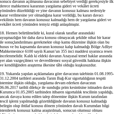
sonucu davanın açılmasına davacının sebebiyet verdiği gerekçesiyle ilk
derece mahkemesi kararının yargılama gideri ve vekâlet ücreti
yönünden düzeltildiği ve yine davanın konusuz kalması nedeniyle
karar verilmesine yer olmadığına karar verildiği, bu kararı davacı
vekilinin hem davanın konusuz kalmadığı hem de yargılama gideri ve
vekâlet ücreti yönünden temyiz ettiği anlaşılmıştır.
18. Hemen belirtilmelidir ki, kural olarak taraflar arasındaki
uyuşmazlığın bir daha dava konusu olmayacak şekilde nihai bir karar
ile sonuçlandırılması gerekmekte olup kamu düzenine ilişkin olan bu
husus ve bu kapsamda davanın konusuz kalıp kalmadığı Bölge Adliye
Mahkemesince 6100 sayılı Kanun’un 355 inci maddesi uyarınca resen
incelenmelidir. Kaldı ki eldeki davanın Anayasal temel haklar arasında
yer alan vazgeçilmez ve devredilemez sosyal güvenlik hakkına ilişkin
ve kendiliğinden araştırma ilkesine tâbi olduğu kuşkusuzdur.
19. Yukarıda yapılan açıklamalara göre davacının talebinin 01.08.1995
31.12.2004 tarihleri arasında Tarım Bağ-Kur sigortalılığının tespiti
istemine ilişkin olduğu, yargılama devam ederken davacının
06.06.2017 tarihli dilekçe ile sunduğu prim kesintisine istinaden davalı
Kurumca 01.05.2005 tarihinden itibaren sigortalılık tescilinin yapıldığı,
ancak davaya konu edilen talep dönemine ilişkin Kurum tarafından
tescil işlemi yapılmadığı gözetildiğinde davanın konusuz kalmadığı
belirgin olup ihtilaf konusu dönem yönünden davalı Kurumdan bilgi
istenilerek konusuz kalma araştırılmalı, sonucun olumsuz olması