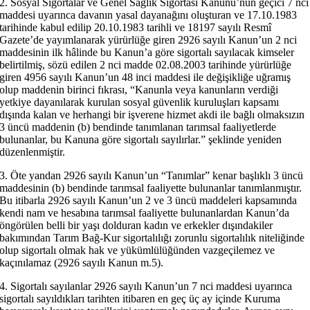
2. Sosyal Sigortalar ve Genel Sağlık Sigortası Kanunu’nun geçici 7 nci
maddesi uyarınca davanın yasal dayanağını oluşturan ve 17.10.1983
tarihinde kabul edilip 20.10.1983 tarihli ve 18197 sayılı Resmî
Gazete’de yayımlanarak yürürlüğe giren 2926 sayılı Kanun’un 2 nci
maddesinin ilk hâlinde bu Kanun’a göre sigortalı sayılacak kimseler
belirtilmiş, sözü edilen 2 nci madde 02.08.2003 tarihinde yürürlüğe
giren 4956 sayılı Kanun’un 48 inci maddesi ile değişikliğe uğramış
olup maddenin birinci fıkrası, “Kanunla veya kanunların verdiği
yetkiye dayanılarak kurulan sosyal güvenlik kuruluşları kapsamı
dışında kalan ve herhangi bir işverene hizmet akdi ile bağlı olmaksızın
3 üncü maddenin (b) bendinde tanımlanan tarımsal faaliyetlerde
bulunanlar, bu Kanuna göre sigortalı sayılırlar.” şeklinde yeniden
düzenlenmiştir.
3. Öte yandan 2926 sayılı Kanun’un “Tanımlar” kenar başlıklı 3 üncü
maddesinin (b) bendinde tarımsal faaliyette bulunanlar tanımlanmıştır.
Bu itibarla 2926 sayılı Kanun’un 2 ve 3 üncü maddeleri kapsamında
kendi nam ve hesabına tarımsal faaliyette bulunanlardan Kanun’da
öngörülen belli bir yaşı dolduran kadın ve erkekler dışındakiler
bakımından Tarım Bağ-Kur sigortalılığı zorunlu sigortalılık niteliğinde
olup sigortalı olmak hak ve yükümlülüğünden vazgeçilemez ve
kaçınılamaz (2926 sayılı Kanun m.5).
4. Sigortalı sayılanlar 2926 sayılı Kanun’un 7 nci maddesi uyarınca
sigortalı sayıldıkları tarihten itibaren en geç üç ay içinde Kuruma