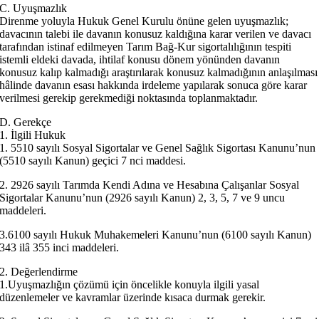
C. Uyuşmazlık
Direnme yoluyla Hukuk Genel Kurulu önüne gelen uyuşmazlık;
davacının talebi ile davanın konusuz kaldığına karar verilen ve davacı
tarafından istinaf edilmeyen Tarım Bağ-Kur sigortalılığının tespiti
istemli eldeki davada, ihtilaf konusu dönem yönünden davanın
konusuz kalıp kalmadığı araştırılarak konusuz kalmadığının anlaşılması
hâlinde davanın esası hakkında irdeleme yapılarak sonuca göre karar
verilmesi gerekip gerekmediği noktasında toplanmaktadır.
D. Gerekçe
1. İlgili Hukuk
1. 5510 sayılı Sosyal Sigortalar ve Genel Sağlık Sigortası Kanunu’nun
(5510 sayılı Kanun) geçici 7 nci maddesi.
2. 2926 sayılı Tarımda Kendi Adına ve Hesabına Çalışanlar Sosyal
Sigortalar Kanunu’nun (2926 sayılı Kanun) 2, 3, 5, 7 ve 9 uncu
maddeleri.
3.6100 sayılı Hukuk Muhakemeleri Kanunu’nun (6100 sayılı Kanun)
343 ilâ 355 inci maddeleri.
2. Değerlendirme
1.Uyuşmazlığın çözümü için öncelikle konuyla ilgili yasal
düzenlemeler ve kavramlar üzerinde kısaca durmak gerekir.