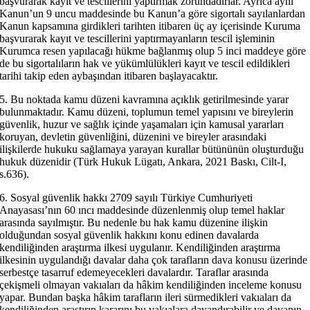
başvurarak kayıt ve tescillerini yaptırmak zorundadırlar. Ayrıca aynı
Kanun’un 9 uncu maddesinde bu Kanun’a göre sigortalı sayılanlardan
Kanun kapsamına girdikleri tarihten itibaren üç ay içerisinde Kuruma
başvurarak kayıt ve tescillerini yaptırmayanların tescil işleminin
Kurumca resen yapılacağı hükme bağlanmış olup 5 inci maddeye göre
de bu sigortalıların hak ve yükümlülükleri kayıt ve tescil edildikleri
tarihi takip eden aybaşından itibaren başlayacaktır.
5. Bu noktada kamu düzeni kavramına açıklık getirilmesinde yarar
bulunmaktadır. Kamu düzeni, toplumun temel yapısını ve bireylerin
güvenlik, huzur ve sağlık içinde yaşamaları için kamusal yararları
koruyan, devletin güvenliğini, düzenini ve bireyler arasındaki
ilişkilerde hukuku sağlamaya yarayan kurallar bütününün oluşturduğu
hukuk düzenidir (Türk Hukuk Lügatı, Ankara, 2021 Baskı, Cilt-I,
s.636).
6. Sosyal güvenlik hakkı 2709 sayılı Türkiye Cumhuriyeti
Anayasası’nın 60 ıncı maddesinde düzenlenmiş olup temel haklar
arasında sayılmıştır. Bu nedenle bu hak kamu düzenine ilişkin
olduğundan sosyal güvenlik hakkını konu edinen davalarda
kendiliğinden araştırma ilkesi uygulanır. Kendiliğinden araştırma
ilkesinin uygulandığı davalar daha çok tarafların dava konusu üzerinde
serbestçe tasarruf edemeyecekleri davalardır. Taraflar arasında
çekişmeli olmayan vakıaları da hâkim kendiliğinden inceleme konusu
yapar. Bundan başka hâkim tarafların ileri sürmedikleri vakıaları da
kendiliğinden araştırıp kararını bu vakıalara dayandırabilir ve davanın