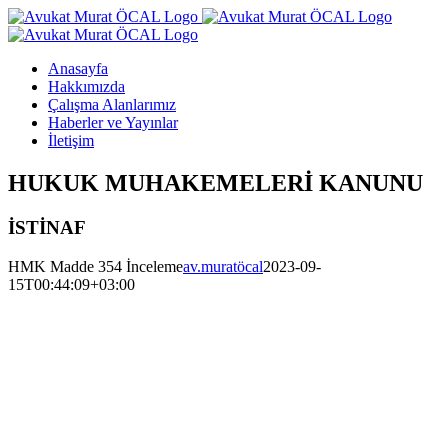
Skip
to
content
Anasayfa
Hakkımızda
Çalışma Alanlarımız
Haberler ve Yayınlar
İletişim
HUKUK MUHAKEMELERİ KANUNU
İSTİNAF
HMK Madde 354 İnceleme
av.muratöcal
2023-09-
15T00:44:09+03:00