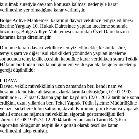
kurulmak suretiyle davanın konusuz kalması nedeniyle karar
verilmesine yer olmadığına karar verilmiştir.
Bölge Adliye Mahkemesi kararının davacı vekilince temyiz edilmesi
üzerine Yargıtay 10. Hukuk Dairesince yapılan inceleme sonunda
bozulmuş, Bölge Adliye Mahkemesi tarafından Özel Daire bozma
kararına karşı direnilmiştir.
Direnme kararı davacı vekilince temyiz edilmekle; kesinlik, süre,
temyiz şartı ve diğer usul eksiklikleri yönünden yapılan inceleme
sonucunda temyiz dilekçesinin kabulüne karar verildikten sonra Tetkik
Hâkimi tarafından hazırlanan gündem ve dosyadaki belgeler incelenip
gereği düşünüldü:
I. DAVA
Davacı vekili; müvekkilinin uzun zamandan beri kendi nam ve
hesabına kendisine ait taşınmazlarda tarımla uğraştığını, 01.01.1993
tarihinde … Ziraat Odasına yapılan kaydının 12.01.2012 tarihinde son
erdiğini, uzun yıllardan beri Tekel Yaprak Tütün İşletme Müdürlüğüne
ve özel şirketlere tütün sattığını, davalı Kurumun prim kesintisi yaparak
tahsil etmesine rağmen müvekkilini sigortalı göstermediğini ileri
sürerek 01.08.1995-31.12.2004 tarihleri arasında Tarım Bağ-Kur
sigortalısı olduğunun tespiti ile sigortalı olarak tesciline karar
verilmesini talep etmiştir.