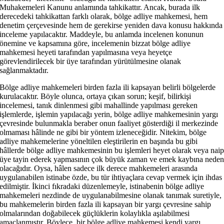
Muhakemeleri Kanunu anlamında tahkikattır. Ancak, burada ilk
derecedeki tahkikattan farklı olarak, bölge adliye mahkemesi, hem
denetim çerçevesinde hem de gerekirse yeniden dava konusu hakkında
inceleme yapılacaktır. Maddeyle, bu anlamda incelenen konunun
önemine ve kapsamına göre, incelemenin bizzat bölge adliye
mahkemesi heyeti tarafından yapılmasına veya heyetçe
görevlendirilecek bir üye tarafından yürütülmesine olanak
sağlanmaktadır.
Bölge adliye mahkemeleri birden fazla ili kapsayan belirli bölgelerde
kurulacaktır. Böyle olunca, ortaya çıkan sorun; keşif, bilirkişi
incelemesi, tanık dinlenmesi gibi mahallinde yapılması gereken
işlemlerde, işlemin yapılacağı yerin, bölge adliye mahkemesinin yargı
çevresinde bulunmakla beraber onun faaliyet gösterdiği il merkezinde
olmaması hâlinde ne gibi bir yöntem izleneceğidir. Nitekim, bölge
adliye mahkemelerine yöneltilen eleştirilerin en başında bu gibi
hâllerde bölge adliye mahkemesinin bu işlemleri heyet olarak veya nai
üye tayin ederek yapmasının çok büyük zaman ve emek kaybına nede
olacağıdır. Oysa, hâlen sadece ilk derece mahkemeleri arasında
uygulanabilen istinabe özde, bu tür ihtiyaçlara cevap vermek için ihdas
edilmiştir. İkinci fıkradaki düzenlemeyle, istinabenin bölge adliye
mahkemeleri nezdinde de uygulanabilmesine olanak tanımak suretiyle,
bu mahkemelerin birden fazla ili kapsayan bir yargı çevresine sahip
olmalarından doğabilecek güçlüklerin kolaylıkla aşılabilmesi
amaçlanmıştır. Böylece, bir bölge adliye mahkemesi kendi yargı