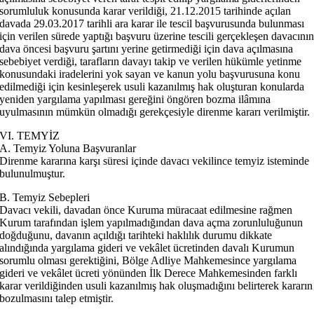
sorumluluk konusunda karar verildiği, 21.12.2015 tarihinde açılan
davada 29.03.2017 tarihli ara karar ile tescil başvurusunda bulunması
için verilen sürede yaptığı başvuru üzerine tescili gerçekleşen davacını
dava öncesi başvuru şartını yerine getirmediği için dava açılmasına
sebebiyet verdiği, tarafların davayı takip ve verilen hükümle yetinme
konusundaki iradelerini yok sayan ve kanun yolu başvurusuna konu
edilmediği için kesinleşerek usuli kazanılmış hak oluşturan konularda
yeniden yargılama yapılması gereğini öngören bozma ilâmına
uyulmasının mümkün olmadığı gerekçesiyle direnme kararı verilmiştir.
VI. TEMYİZ
A. Temyiz Yoluna Başvuranlar
Direnme kararına karşı süresi içinde davacı vekilince temyiz isteminde
bulunulmuştur.
B. Temyiz Sebepleri
Davacı vekili, davadan önce Kuruma müracaat edilmesine rağmen
Kurum tarafından işlem yapılmadığından dava açma zorunluluğunun
doğduğunu, davanın açıldığı tarihteki haklılık durumu dikkate
alındığında yargılama gideri ve vekâlet ücretinden davalı Kurumun
sorumlu olması gerektiğini, Bölge Adliye Mahkemesince yargılama
gideri ve vekâlet ücreti yönünden İlk Derece Mahkemesinden farklı
karar verildiğinden usuli kazanılmış hak oluşmadığını belirterek kararın
bozulmasını talep etmiştir.