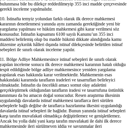
bulunmasa bile bu dilekçe reddedilmeyip 355 inci madde çerçevesinde
gerekli inceleme yapılmalıdır.
10. İstinafta temyiz yolundan farklı olarak ilk derece mahkemesi
kararının denetlenmesi yanında aynı zamanda gerektiğinde yeni bir
yargılama yapılması ve hüküm mahkemesi gibi karar verilmesi söz
konusudur. İstinafın kapsamını 6100 sayılı Kanunu’un 355 inci
maddesi belirlemiş olup bu madde hükmü dikkate alındığında kamu
düzenine aykırılık hâlleri dışında istinaf dilekçesinde belirtilen istinaf
sebepleri ile sınırlı olarak inceleme yapılır.
11. Bölge Adliye Mahkemesince istinaf sebepleri ile sınırlı olarak
yapılan inceleme sonucu ilk derece mahkemesi kararının hatalı olduğu
tespit edildiğinde bölge adliye mahkemesince yeniden yargılama
yapılarak esas hakkında karar verilmektedir. Mahkemenin esas
hakkındaki kararında tarafların iradeleri ve tasarrufları belirleyici
olmaktadır. İstinafın da öncelikli amacı somut olay adaletini
gerçekleştirmek olduğundan tarafların iradesi ve tasarrufuna üstünlük
tanınması da bu amacın doğal sonucudur. Resen araştırma ilkesinin
uygulandığı davalarda istinaf mahkemesi taraflarca ileri sürülen
sebeplerle bağlı değilse de taraflarca hazırlanma ilkesini uygulandığı
davalarda istinaf sebepleri ile bağlıdır. Bunun yanında istinaf sebepleri
karşı tarafın muvafakati olmadıkça değiştirilemez ve genişletilemez.
Ancak bu yolla dahi yani karşı tarafın muvafakati ile dahi ilk derece
mahkemesinde ileri sürülmeyen iddia ve savunmalar ileri