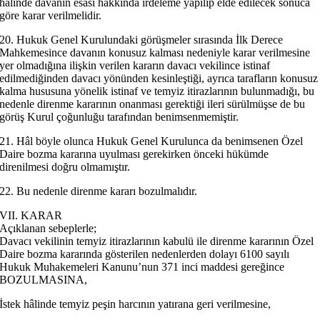
hâlinde davanın esası hakkında irdeleme yapılıp elde edilecek sonuca
göre karar verilmelidir.
20. Hukuk Genel Kurulundaki görüşmeler sırasında İlk Derece
Mahkemesince davanın konusuz kalması nedeniyle karar verilmesine
yer olmadığına ilişkin verilen kararın davacı vekilince istinaf
edilmediğinden davacı yönünden kesinleştiği, ayrıca tarafların konusuz
kalma hususuna yönelik istinaf ve temyiz itirazlarının bulunmadığı, bu
nedenle direnme kararının onanması gerektiği ileri sürülmüşse de bu
görüş Kurul çoğunluğu tarafından benimsenmemiştir.
21. Hâl böyle olunca Hukuk Genel Kurulunca da benimsenen Özel
Daire bozma kararına uyulması gerekirken önceki hükümde
direnilmesi doğru olmamıştır.
22. Bu nedenle direnme kararı bozulmalıdır.
VII. KARAR
Açıklanan sebeplerle;
Davacı vekilinin temyiz itirazlarının kabulü ile direnme kararının Özel
Daire bozma kararında gösterilen nedenlerden dolayı 6100 sayılı
Hukuk Muhakemeleri Kanunu’nun 371 inci maddesi gereğince
BOZULMASINA,
İstek hâlinde temyiz peşin harcının yatırana geri verilmesine,