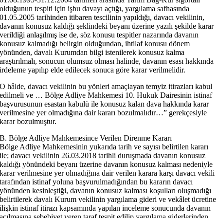
olduğunun tespiti için işbu davayı açtığı, yargılama safhasında
01.05.2005 tarihinden itibaren tescilinin yapıldığı, davacı vekilinin,
davanın konusuz kaldığı şeklindeki beyanı üzerine yazılı şekilde karar
verildiği anlaşılmış ise de, söz konusu tespitler nazarında davanın
konusuz kalmadığı belirgin olduğundan, ihtilaf konusu dönem
yönünden, davalı Kurumdan bilgi istenilerek konusuz kalma
araştırılmalı, sonucun olumsuz olması halinde, davanın esası hakkında
irdeleme yapılıp elde edilecek sonuca göre karar verilmelidir.
O hâlde, davacı vekilinin bu yönleri amaçlayan temyiz itirazları kabul
edilmeli ve … Bölge Adliye Mahkemesi 10. Hukuk Dairesinin istinaf
başvurusunun esastan kabulü ile konusuz kalan dava hakkında karar
verilmesine yer olmadığına dair kararı bozulmalıdır…” gerekçesiyle
karar bozulmuştur.
B. Bölge Adliye Mahkemesince Verilen Direnme Kararı
Bölge Adliye Mahkemesinin yukarıda tarih ve sayısı belirtilen kararı
ile; davacı vekilinin 26.03.2018 tarihli duruşmada davanın konusuz
kaldığı yönündeki beyanı üzerine davanın konusuz kalması nedeniyle
karar verilmesine yer olmadığına dair verilen karara karşı davacı vekili
tarafından istinaf yoluna başvurulmadığından bu kararın davacı
yönünden kesinleştiği, davanın konusuz kalması koşulları oluşmadığı
belirtilerek davalı Kurum vekilinin yargılama gideri ve vekâlet ücretine
ilişkin istinaf itirazı kapsamında yapılan inceleme sonucunda davanın
açılmasına sebebiyet veren taraf tespit edilip yargılama giderlerinden