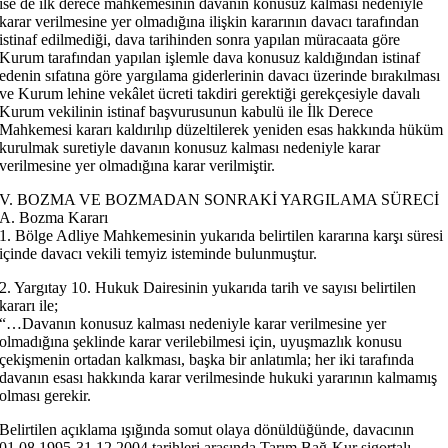
ise de ilk derece mahkemesinin davanın konusuz kalması nedeniyle
karar verilmesine yer olmadığına ilişkin kararının davacı tarafından
istinaf edilmediği, dava tarihinden sonra yapılan müracaata göre
Kurum tarafından yapılan işlemle dava konusuz kaldığından istinaf
edenin sıfatına göre yargılama giderlerinin davacı üzerinde bırakılması
ve Kurum lehine vekâlet ücreti takdiri gerektiği gerekçesiyle davalı
Kurum vekilinin istinaf başvurusunun kabulü ile İlk Derece
Mahkemesi kararı kaldırılıp düzeltilerek yeniden esas hakkında hüküm
kurulmak suretiyle davanın konusuz kalması nedeniyle karar
verilmesine yer olmadığına karar verilmiştir.
V. BOZMA VE BOZMADAN SONRAKİ YARGILAMA SÜRECİ
A. Bozma Kararı
1. Bölge Adliye Mahkemesinin yukarıda belirtilen kararına karşı süresi
içinde davacı vekili temyiz isteminde bulunmuştur.
2. Yargıtay 10. Hukuk Dairesinin yukarıda tarih ve sayısı belirtilen
kararı ile;
“…Davanın konusuz kalması nedeniyle karar verilmesine yer
olmadığına şeklinde karar verilebilmesi için, uyuşmazlık konusu
çekişmenin ortadan kalkması, başka bir anlatımla; her iki tarafında
davanın esası hakkında karar verilmesinde hukuki yararının kalmamış
olması gerekir.
Belirtilen açıklama ışığında somut olaya dönüldüğünde, davacının
01.08.1995-31.12.2004 tarihleri arasında Tarım Bağ-Kur sigortalı