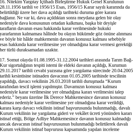
16. Nitekim Yargıtay İçtihadı Birleştirme Hukuk Genel Kurulunun
28.11.1956 tarihli ve 1956/15 Esas, 1956/15 Karar sayılı kararında da
belirtildiği üzere her dava açıldığı tarihteki duruma göre karara
bağlanır. Ne var ki, dava açıldıktan sonra meydana gelen bir olay
nedeniyle dava konusunun ortadan kalkması, başka bir deyişle
tarafların davanın esası hakkında karar verilmesinde hukuki
yararlarının kalmaması hâlinde bu olayın hükümde göz önüne alınması
ve böyle bir hâlde mahkemenin davanın konusuz kalması sebebiyle
esas hakkında karar verilmesine yer olmadığına karar vermesi gerektiği
her türlü duraksamadan uzaktır.
17. Somut olayda 01.08.1995-31.12.2004 tarihleri arasında Tarım Bağ-
Kur sigortalığının tespiti istemi ile eldeki davanın açıldığı, Kurumun
29.11.2017 tarihli cevabi yazısına göre yargılama sürecinde 20.04.200
tarihli kesintisine istinaden davacının 01.05.2005 tarihinde tescilinin
yapıldığı, davacı vekilinin 26.03.2018 tarihli duruşmada “Kurum
tarafından tescil işlemi yapılmıştır. Davamızın konusuz kalması
nedeniyle karar verilmesine yer olmadığına kararı verilmesini talep
ederiz.” beyanı üzerine İlk Derece Mahkemesince davanın konusuz
kalması nedeniyle karar verilmesine yer olmadığına karar verildiği,
karara karşı davacı vekilinin istinaf başvurusunda bulunmadığı, davalı
Kurum vekilinin ise yargılama gideri ve vekâlet ücreti yönünden kararı
istinaf ettiği, Bölge Adliye Mahkemesince davanın konusuz kalmadığı
ancak davacının istinaf başvurusunun bulunmadığı belirtilerek davalı
Kurum vekilinin istinaf başvurusu kapsamında yapılan inceleme