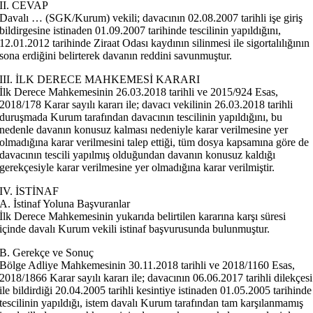
II. CEVAP
Davalı … (SGK/Kurum) vekili; davacının 02.08.2007 tarihli işe giriş
bildirgesine istinaden 01.09.2007 tarihinde tescilinin yapıldığını,
12.01.2012 tarihinde Ziraat Odası kaydının silinmesi ile sigortalılığının
sona erdiğini belirterek davanın reddini savunmuştur.
III. İLK DERECE MAHKEMESİ KARARI
İlk Derece Mahkemesinin 26.03.2018 tarihli ve 2015/924 Esas,
2018/178 Karar sayılı kararı ile; davacı vekilinin 26.03.2018 tarihli
duruşmada Kurum tarafından davacının tescilinin yapıldığını, bu
nedenle davanın konusuz kalması nedeniyle karar verilmesine yer
olmadığına karar verilmesini talep ettiği, tüm dosya kapsamına göre de
davacının tescili yapılmış olduğundan davanın konusuz kaldığı
gerekçesiyle karar verilmesine yer olmadığına karar verilmiştir.
IV. İSTİNAF
A. İstinaf Yoluna Başvuranlar
İlk Derece Mahkemesinin yukarıda belirtilen kararına karşı süresi
içinde davalı Kurum vekili istinaf başvurusunda bulunmuştur.
B. Gerekçe ve Sonuç
Bölge Adliye Mahkemesinin 30.11.2018 tarihli ve 2018/1160 Esas,
2018/1866 Karar sayılı kararı ile; davacının 06.06.2017 tarihli dilekçesi
ile bildirdiği 20.04.2005 tarihli kesintiye istinaden 01.05.2005 tarihinde
tescilinin yapıldığı, istem davalı Kurum tarafından tam karşılanmamış