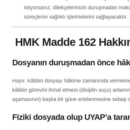
istiyorsanız, dilekçelerinizin duruşmadan ma
süreçlerini sağlıklı işletmelerini sağlayacaktır.
HMK Madde 162 Hakkınd
Dosyanın duruşmadan önce hâkim
Hayır. Kâtibin dosyayı hâkime zamanında vermemesi
kâtibin görevini ihmal etmesi (disiplin suçu) anla
aşamasının) başka bir güne ertelenmesine sebep o
Fiziki dosyada olup UYAP’a ta