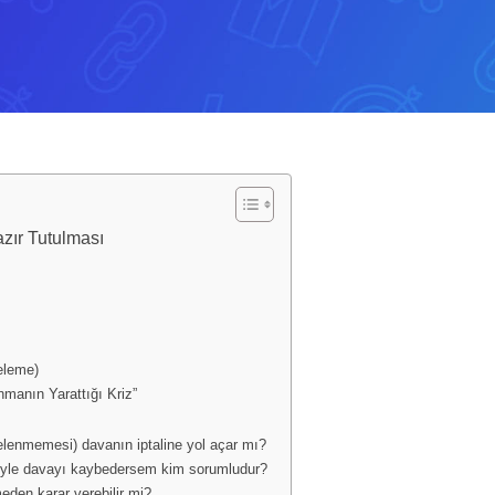
ır Tutulması
eleme)
manın Yarattığı Kriz”
enmemesi) davanın iptaline yol açar mı?
iyle davayı kaybedersem kim sorumludur?
eden karar verebilir mi?