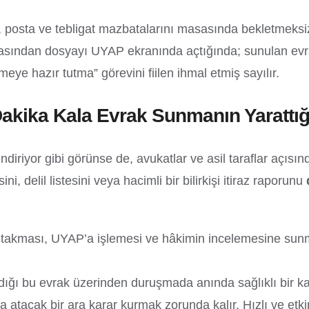
leri, posta ve tebligat mazbatalarını masasında bekletme
sından dosyayı UYAP ekranında açtığında; sunulan evra
ye hazır tutma” görevini fiilen ihmal etmiş sayılır.
kika Kala Evrak Sunmanın Yarattığı
yor gibi görünse de, avukatlar ve asil taraflar açısından
ni, delil listesini veya hacimli bir bilirkişi itiraz raporunu
ya takması, UYAP’a işlemesi ve hâkimin incelemesine sun
ığı bu evrak üzerinden duruşmada anında sağlıklı bir k
a atacak bir ara karar kurmak zorunda kalır. Hızlı ve et