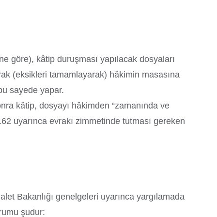
e göre), kâtip duruşması yapılacak dosyaları
takarak (eksikleri tamamlayarak) hâkimin masasına
bu sayede yapar.
onra kâtip, dosyayı hâkimden “zamanında ve
162 uyarınca evrakı zimmetinde tutması gereken
let Bakanlığı genelgeleri uyarınca yargılamada
orumu şudur: