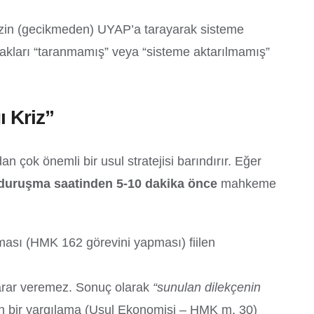
ksizin (gecikmeden) UYAP’a tarayarak sisteme
kları “taranmamış” veya “sisteme aktarılmamış”
 Kriz”
 çok önemli bir usul stratejisi barındırır. Eğer
duruşma saatinden 5-10 dakika önce
mahkeme
ması (HMK 162 görevini yapması) fiilen
arar veremez. Sonuç olarak
“sunulan dilekçenin
kin bir yargılama (Usul Ekonomisi – HMK m. 30)