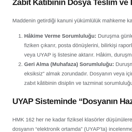
Zabıt Kâtibinin Dosya Teslim ve
Maddenin getirdiği kanuni yükümlülük mahkeme kalem
Hâkime Verme Sorumluluğu:
Duruşma günler
fiziken çıkarır, posta dönüşlerini, bilirkişi r
veya UYAP iş listesine aktarır. Hâkim, duruş
Geri Alma (Muhafaza) Sorumluluğu:
Duruşma
eksiksiz” almak zorundadır. Dosyanın veya i
zabıt kâtibinin disiplin ve tazminat sorumluluğ
UYAP Sisteminde “Dosyanın Hazı
HMK 162 her ne kadar fiziksel klasörler düşünüle
dosyanın “elektronik ortamda” (UYAP’ta) incelenme