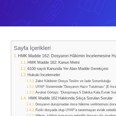
Sayfa İçerikleri
HMK Madde 162: Dosyanın Hâkimin İncelemesine Haz
HMK Madde 162: Kanun Metni
6100 sayılı Kanunda Yer Alan Madde Gerekçesi
Hukuki İncelemeler
Zabıt Kâtibinin Dosya Teslim ve İade Sorumluluğu
UYAP Sisteminde “Dosyanın Hazır Tutulması” (E-İnc
Avukat Görüşü: “Duruşmaya 5 Dakika Kala Evrak Sun
HMK Madde 162 Hakkında Sıkça Sorulan Sorular
Dosyanın duruşmadan önce hâkime verilmemesi (incel
Fiziki dosyada olup UYAP’a taranmayan evrak sebeb
Hâkim, kâtibin masasına getirdiği dosyayı hiç incelem