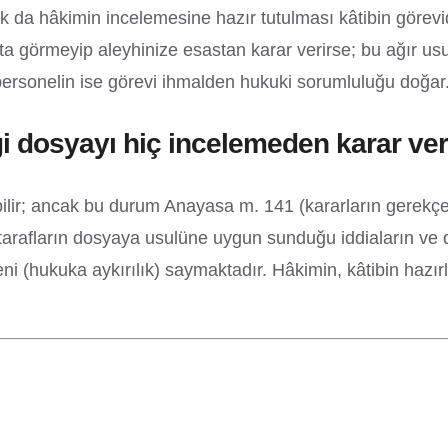
k da hâkimin incelemesine hazır tutulması kâtibin görevi
 görmeyip aleyhinize esastan karar verirse; bu ağır usul
ersonelin ise görevi ihmalden hukuki sorumluluğu doğar
i dosyayı hiç incelemeden karar ver
abilir; ancak bu durum Anayasa m. 141 (kararların gerekç
ay, tarafların dosyaya usulüne uygun sunduğu iddiaların ve 
i (hukuka aykırılık) saymaktadır. Hâkimin, kâtibin hazırla