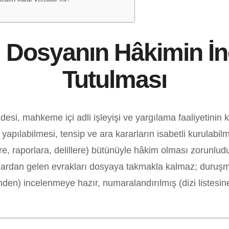
Dosyanın Hâkimin İn
Tutulması
mahkeme içi adli işleyişi ve yargılama faaliyetinin kes
 yapılabilmesi, tensip ve ara kararların isabetli kurulabi
ere, raporlara, delillere) bütünüyle hâkim olması zorunlu
araflardan gelen evrakları dosyaya takmakla kalmaz; duruş
inden) incelenmeye hazır, numaralandırılmış (dizi listes