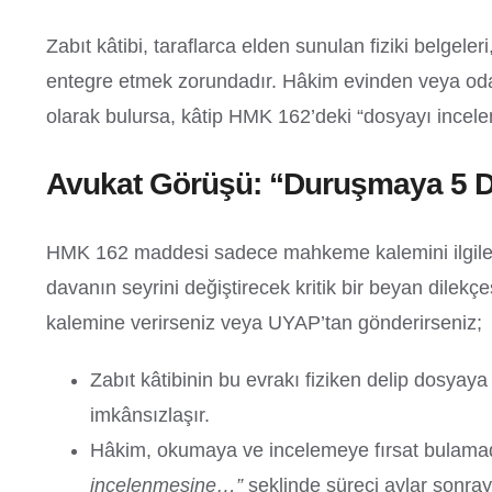
Zabıt kâtibi, taraflarca elden sunulan fiziki belge
entegre etmek zorundadır. Hâkim evinden veya oda
olarak bulursa, kâtip HMK 162’deki “dosyayı inceleme
Avukat Görüşü: “Duruşmaya 5 Da
HMK 162 maddesi sadece mahkeme kalemini ilgilendiri
davanın seyrini değiştirecek kritik bir beyan dilekçesi
kalemine verirseniz veya UYAP’tan gönderirseniz;
Zabıt kâtibinin bu evrakı fiziken delip dosya
imkânsızlaşır.
Hâkim, okumaya ve incelemeye fırsat bulamad
incelenmesine…”
şeklinde süreci aylar sonray