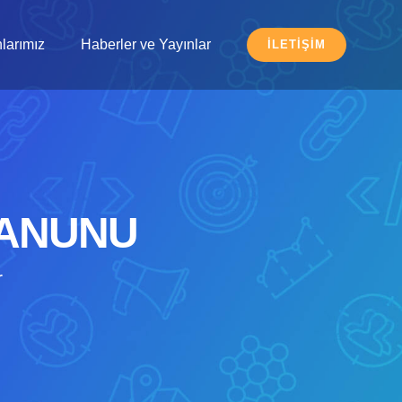
larımız
Haberler ve Yayınlar
İLETIŞIM
KANUNU
r