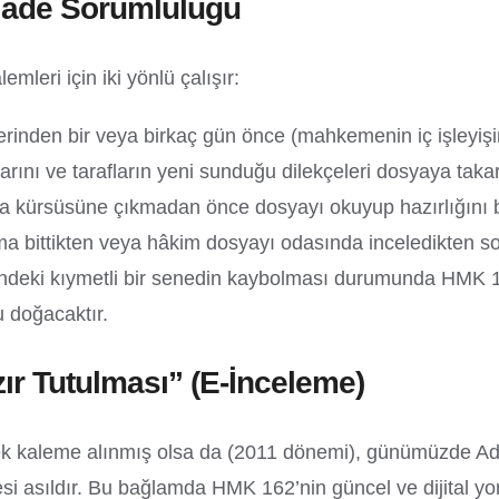
 İade Sorumluluğu
leri için iki yönlü çalışır:
inden bir veya birkaç gün önce (mahkemenin iç işleyişin
aporlarını ve tarafların yeni sunduğu dilekçeleri dosyaya 
ma kürsüsüne çıkmadan önce dosyayı okuyup hazırlığını 
 bittikten veya hâkim dosyayı odasında inceledikten s
çindeki kıymetli bir senedin kaybolması durumunda HMK 
u doğacaktır.
r Tutulması” (E-İnceleme)
rek kaleme alınmış olsa da (2011 dönemi), günümüzde Ada
si asıldır. Bu bağlamda HMK 162’nin güncel ve dijital y