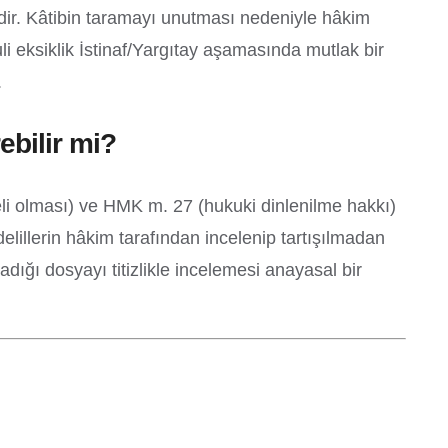
dir. Kâtibin taramayı unutması nedeniyle hâkim
i eksiklik İstinaf/Yargıtay aşamasında mutlak bir
.
ebilir mi?
eli olması) ve HMK m. 27 (hukuki dinlenilme hakkı)
delillerin hâkim tarafından incelenip tartışılmadan
dığı dosyayı titizlikle incelemesi anayasal bir