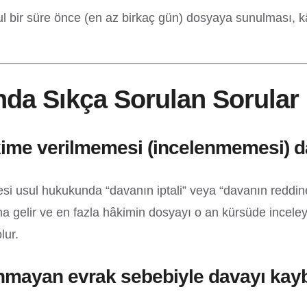
kul bir süre önce (en az birkaç gün) dosyaya sunulması
a Sıkça Sorulan Sorular
e verilmemesi (incelenmemesi) dav
 usul hukukunda “davanın iptali” veya “davanın reddine
mına gelir ve en fazla hâkimin dosyayı o an kürsüde inc
lur.
ranmayan evrak sebebiyle davayı k